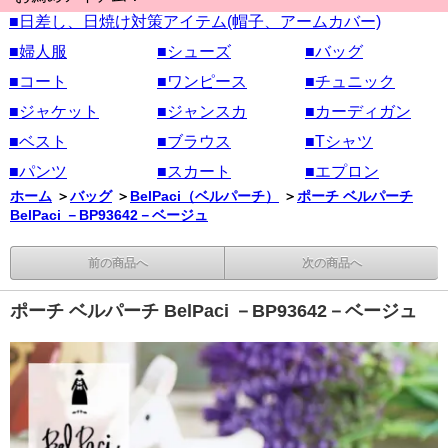
■日差し、日焼け対策アイテム(帽子、アームカバー)
■婦人服
■シューズ
■バッグ
■コート
■ワンピース
■チュニック
■ジャケット
■ジャンスカ
■カーディガン
■ベスト
■ブラウス
■Tシャツ
■パンツ
■スカート
■エプロン
ホーム
＞
バッグ
＞
BelPaci（ベルパーチ）
＞
ポーチ ベルパーチ
BelPaci －BP93642－ベージュ
前の商品へ
次の商品へ
ポーチ ベルパーチ BelPaci －BP93642－ベージュ