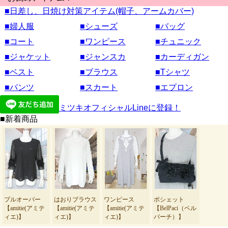
■日差し、日焼け対策アイテム(帽子、アームカバー)
■婦人服
■シューズ
■バッグ
■コート
■ワンピース
■チュニック
■ジャケット
■ジャンスカ
■カーディガン
■ベスト
■ブラウス
■Tシャツ
■パンツ
■スカート
■エプロン
ミツキオフィシャルLineに登録！
■新着商品