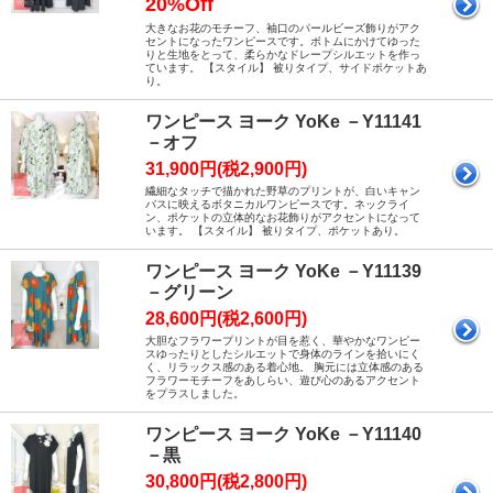
20%Off
大きなお花のモチーフ、袖口のパールビーズ飾りがアク
セントになったワンピースです。ボトムにかけてゆった
りと生地をとって、柔らかなドレープシルエットを作っ
ています。 【スタイル】 被りタイプ、サイドポケットあ
り。
ワンピース ヨーク YoKe －Y11141
－オフ
31,900円(税2,900円)
繊細なタッチで描かれた野草のプリントが、白いキャン
バスに映えるボタニカルワンピースです。ネックライ
ン、ポケットの立体的なお花飾りがアクセントになって
います。 【スタイル】 被りタイプ、ポケットあり。
ワンピース ヨーク YoKe －Y11139
－グリーン
28,600円(税2,600円)
大胆なフラワープリントが目を惹く、華やかなワンピー
スゆったりとしたシルエットで身体のラインを拾いにく
く、リラックス感のある着心地。 胸元には立体感のある
フラワーモチーフをあしらい、遊び心のあるアクセント
をプラスしました。
ワンピース ヨーク YoKe －Y11140
－黒
30,800円(税2,800円)