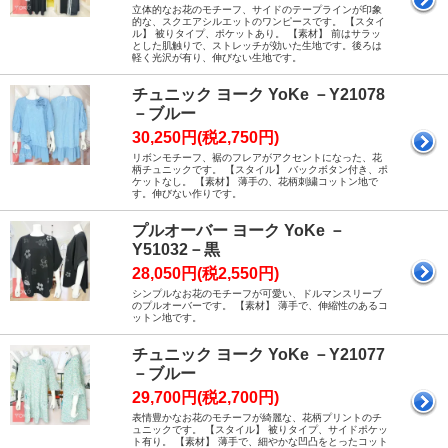
立体的なお花のモチーフ、サイドのテープラインが印象
的な、スクエアシルエットのワンピースです。 【スタイ
ル】 被りタイプ、ポケットあり。 【素材】 前はサラッ
とした肌触りで、ストレッチが効いた生地です。後ろは
軽く光沢が有り、伸びない生地です。
チュニック ヨーク YoKe －Y21078
－ブルー
30,250円(税2,750円)
リボンモチーフ、裾のフレアがアクセントになった、花
柄チュニックです。 【スタイル】 バックボタン付き、ポ
ケットなし。 【素材】 薄手の、花柄刺繍コットン地で
す。伸びない作りです。
プルオーバー ヨーク YoKe －
Y51032－黒
28,050円(税2,550円)
シンプルなお花のモチーフが可愛い、ドルマンスリーブ
のプルオーバーです。 【素材】 薄手で、伸縮性のあるコ
ットン地です。
チュニック ヨーク YoKe －Y21077
－ブルー
29,700円(税2,700円)
表情豊かなお花のモチーフが綺麗な、花柄プリントのチ
ュニックです。 【スタイル】 被りタイプ、サイドポケッ
ト有り。 【素材】 薄手で、細やかな凹凸をとったコット