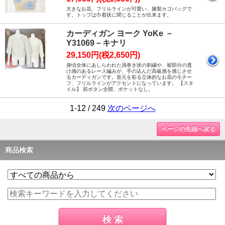
大きなお花、フリルラインが可愛い、籐製カゴバッグで
す。トップは巾着状に閉じることが出来ます。
カーディガン ヨーク YoKe －
Y31069－キナリ
29,150円(税2,650円)
身頃全体にあしらわれた渦巻き状の刺繍や、裾部分の透
け感のあるレース編みが、手の込んだ高級感を感じさせ
るカーディガンです。首元を彩る立体的なお花のモチー
フ、フリルラインがアクセントになっています。 【スタ
イル】 前ボタン全開、ポケットなし。
1-12 / 249
次のページへ
ページの先頭へ戻る
商品検索