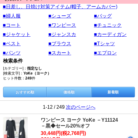
■日差し、日焼け対策アイテム(帽子、アームカバー)
■婦人服
■シューズ
■バッグ
■コート
■ワンピース
■チュニック
■ジャケット
■ジャンスカ
■カーディガン
■ベスト
■ブラウス
■Tシャツ
■パンツ
■スカート
■エプロン
検索条件
[カテゴリー]：
指定なし
[検索文字]：
YoKe（ヨーク）
ヒット件数：
249
件
おすすめ順
価格順
新着順
1-12 / 249
次のページへ
ワンピース ヨーク YoKe －Y11124
－黒◆セール20%オフ
30,448円(税2,768円)