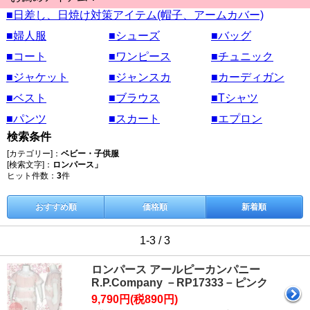
■日差し、日焼け対策アイテム(帽子、アームカバー)
■婦人服
■シューズ
■バッグ
■コート
■ワンピース
■チュニック
■ジャケット
■ジャンスカ
■カーディガン
■ベスト
■ブラウス
■Tシャツ
■パンツ
■スカート
■エプロン
検索条件
[カテゴリー]：
ベビー・子供服
[検索文字]：
ロンパース」
ヒット件数：
3
件
おすすめ順
価格順
新着順
1-3 / 3
ロンパース アールピーカンパニー
R.P.Company －RP17333－ピンク
9,790円(税890円)