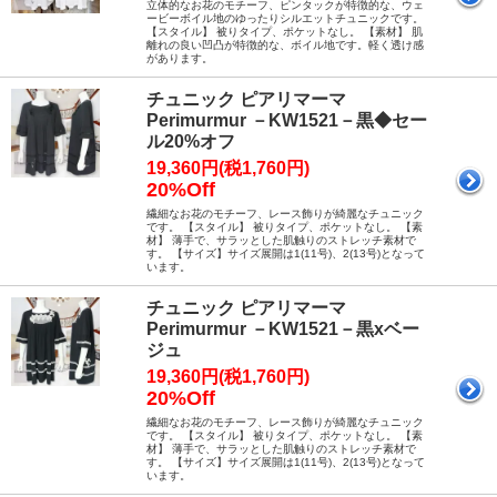
立体的なお花のモチーフ、ピンタックが特徴的な、ウェ
ービーボイル地のゆったりシルエットチュニックです。
【スタイル】 被りタイプ、ポケットなし。 【素材】 肌
離れの良い凹凸が特徴的な、ボイル地です。軽く透け感
があります。
チュニック ピアリマーマ
Perimurmur －KW1521－黒◆セー
ル20%オフ
19,360円(税1,760円)
20%Off
繊細なお花のモチーフ、レース飾りが綺麗なチュニック
です。 【スタイル】 被りタイプ、ポケットなし。 【素
材】 薄手で、サラッとした肌触りのストレッチ素材で
す。 【サイズ】サイズ展開は1(11号)、2(13号)となって
います。
チュニック ピアリマーマ
Perimurmur －KW1521－黒xベー
ジュ
19,360円(税1,760円)
20%Off
繊細なお花のモチーフ、レース飾りが綺麗なチュニック
です。 【スタイル】 被りタイプ、ポケットなし。 【素
材】 薄手で、サラッとした肌触りのストレッチ素材で
す。 【サイズ】サイズ展開は1(11号)、2(13号)となって
います。