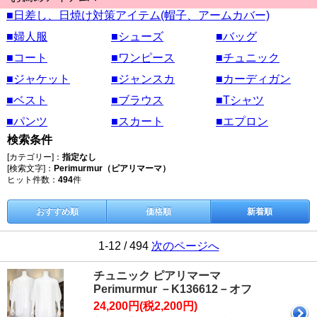
■日差し、日焼け対策アイテム(帽子、アームカバー)
■婦人服
■シューズ
■バッグ
■コート
■ワンピース
■チュニック
■ジャケット
■ジャンスカ
■カーディガン
■ベスト
■ブラウス
■Tシャツ
■パンツ
■スカート
■エプロン
検索条件
[カテゴリー]：
指定なし
[検索文字]：
Perimurmur（ピアリマーマ）
ヒット件数：
494
件
おすすめ順
価格順
新着順
1-12 / 494
次のページへ
チュニック ピアリマーマ
Perimurmur －K136612－オフ
24,200円(税2,200円)