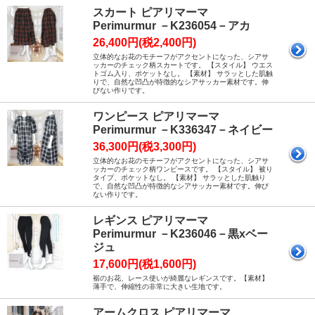
スカート ピアリマーマ
Perimurmur －K236054－アカ
26,400円(税2,400円)
立体的なお花のモチーフがアクセントになった、シアサ
ッカーのチェック柄スカートです。 【スタイル】 ウエス
トゴム入り、ポケットなし。 【素材】 サラッとした肌触
りで、自然な凹凸が特徴的なシアサッカー素材です。伸
びない作りです。
ワンピース ピアリマーマ
Perimurmur －K336347－ネイビー
36,300円(税3,300円)
立体的なお花のモチーフがアクセントになった、シアサ
ッカーのチェック柄ワンピースです。 【スタイル】 被り
タイプ、ポケットなし。 【素材】 サラッとした肌触り
で、自然な凹凸が特徴的なシアサッカー素材です。伸び
ない作りです。
レギンス ピアリマーマ
Perimurmur －K236046－黒xベー
ジュ
17,600円(税1,600円)
裾のお花、レース使いが綺麗なレギンスです。【素材】
薄手で、伸縮性の非常に大きい生地です。
アームクロス ピアリマーマ