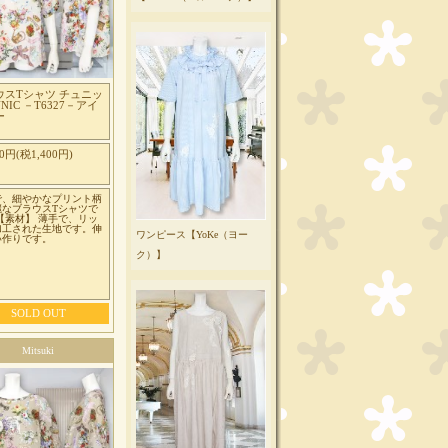
ウスTシャツ チュニッ
UNIC －T6327－アイ
ー
00円(税1,400円)
で、細やかなプリント柄
麗なブラウスTシャツで
【素材】 薄手で、リッ
加工された生地です。伸
ワンピース【YoKe（ヨー
い作りです。
ク）】
SOLD OUT
Mitsuki