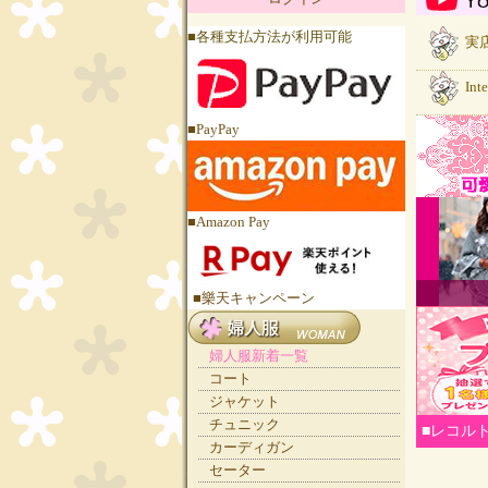
■各種支払方法が利用可能
実店
Int
■PayPay
■Amazon Pay
■樂天キャンペーン
婦人服新着一覧
コート
ジャケット
チュニック
■レコル
カーディガン
セーター