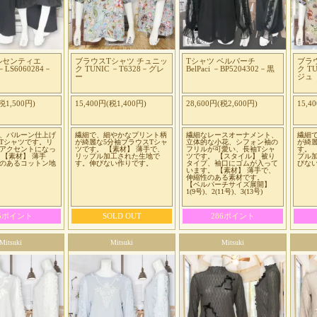
ルセンティエ
ブラウスTシャツ チュニッ
Tシャツ ベルパーチ
ブラ
r －LS6060284－
ク TUNIC －T6328－グレ
BelPaci －BP5204302－黒
ク T
ー
ジュ
税1,500円)
15,400円(税1,400円)
28,600円(税2,600円)
15,4
、バルーン仕上げ
繊細で、細やかなプリント柄
繊細なレースオーナメント、
繊細
Tシャツです。リ
が綺麗な5分袖ブラウスTシャ
立体的な小花、シフォン袖の
が綺
アクセントになっ
ツです。 【素材】 薄手で、
フリルが可愛い、長袖Tシャ
す。 
 【素材】 薄手
リップル加工された生地で
ツです。 【スタイル】 被り
プル
のあるコットン地
す。伸びない作りです。
タイプ、袖口にゴムが入って
びな
います。 【素材】 薄手で、
伸縮性のある素材です。
【ベルパーチサイズ展開】
1(9号)、2(11号)、3(13号)
65ポイント
SOLD OUT
286ポイント
Mitsuki
Mitsuki
Mitsuki