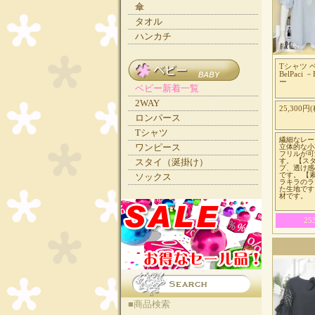
傘
タオル
ハンカチ
Tシャツ 
BelPaci
ー
ベビー新着一覧
2WAY
25,300円(
ロンパース
Tシャツ
繊細なレー
ワンピース
立体的な小
フリルが可
す。 【ス
スタイ（涎掛け）
プ、透け感
です。 【
ソックス
ラキラのラ
た生地です
材です。
2
■商品検索