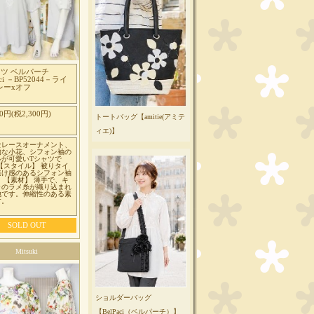
ャツ ベルパーチ
aci －BP52044－ライ
レーxオフ
00円(税2,300円)
トートバッグ【amitie(アミテ
ィエ)】
なレースオーナメント、
的な小花、シフォン袖の
ルが可愛いTシャツで
【スタイル】 被りタイ
透け感のあるシフォン袖
 【素材】 薄手で、キ
ラのラメ糸が織り込まれ
地です。伸縮性のある素
す。
SOLD OUT
Mitsuki
ショルダーバッグ
【BelPaci（ベルパーチ）】