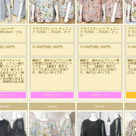
ベルパーチ
ブラウスTシャツ チュニッ
ブラウスTシャツ チュニッ
ブラ
 －BP52044－ブル
ク TUNIC －T6328－オフ
ク TUNIC －T6328－ピン
ク T
ク
ボリ
税2,300円)
15,400円(税1,400円)
15,400円(税1,400円)
15,4
スオーナメント、
繊細で、細やかなプリント柄
繊細で、細やかなプリント柄
繊細
花、シフォン袖の
が綺麗な5分袖ブラウスTシャ
が綺麗な5分袖ブラウスTシャ
が綺
愛いTシャツで
ツです。 【素材】 薄手で、
ツです。 【素材】 薄手で、
す。 
タイル】 被りタイ
リップル加工された生地で
リップル加工された生地で
プル
のあるシフォン袖
す。伸びない作りです。
す。伸びない作りです。
びな
素材】 薄手で、キ
メ糸が織り込まれ
。伸縮性のある素
53ポイント
154ポイント
154ポイント
Mitsuki
Mitsuki
Mitsuki