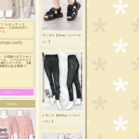
ャツ ルセンティエ
ntier －LS6060283－
ジュ
サンダル【Vivace（ビバーチ
ェ）】
00円(税1,000円)
ン、小花飾りがアクセン
なった、シースルーレー
袖Tシャツです。 【素
 伸縮性のある素材で
110ポイント
Mitsuki
レギンス【BelPaci（ベルパ
ーチ）】