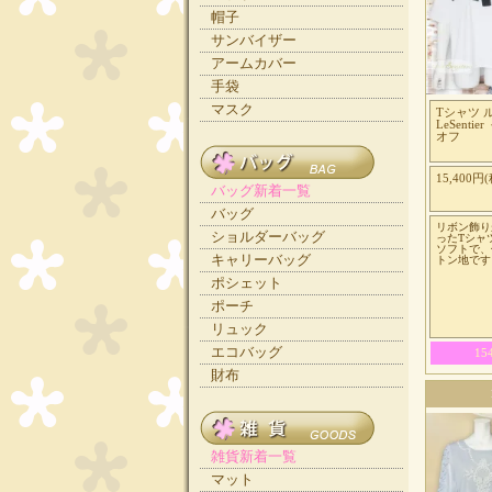
帽子
サンバイザー
アームカバー
手袋
マスク
Tシャツ 
LeSentie
オフ
15,400円(
バッグ新着一覧
バッグ
リボン飾り
ショルダーバッグ
ったTシャ
ソフトで、
キャリーバッグ
トン地です
ポシェット
ポーチ
リュック
エコバッグ
1
財布
雑貨新着一覧
マット