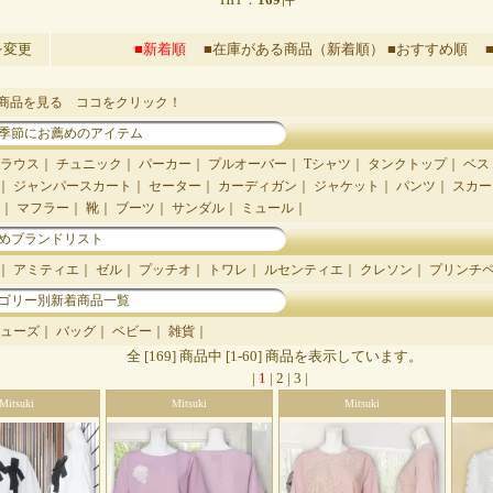
を変更
■新着順
■在庫がある商品（新着順）
■おすすめ順
商品を見る ココをクリック！
季節にお薦めのアイテム
ラウス
｜
チュニック
｜
パーカー
｜
プルオーバー
｜
Tシャツ
｜
タンクトップ
｜
ベス
｜
ジャンパースカート
｜
セーター
｜
カーディガン
｜
ジャケット
｜
パンツ
｜
スカー
｜
マフラー
｜
靴
｜
ブーツ
｜
サンダル
｜
ミュール
｜
めブランドリスト
｜
アミティエ
｜
ゼル
｜
プッチオ
｜
トワレ
｜
ルセンティエ
｜
クレソン
｜
プリンチ
ゴリー別新着商品一覧
ューズ
｜
バッグ
｜
ベビー
｜
雑貨
｜
全 [169] 商品中 [1-60] 商品を表示しています。
|
1
|
2
|
3
|
Mitsuki
Mitsuki
Mitsuki