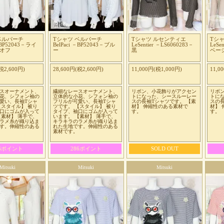
ベルパーチ
Tシャツ ベルパーチ
Tシャツ ルセンティエ
Tシ
 －BP52043－ライ
BelPaci －BP52043－ブル
LeSentier －LS6060283－
LeSe
xオフ
ー
黒
ベー
税2,600円)
28,600円(税2,600円)
11,000円(税1,000円)
11,0
スオーナメント、
繊細なレースオーナメント、
リボン、小花飾りがアクセン
リボ
花、シフォン袖の
立体的な小花、シフォン袖の
トになった、シースルーレー
トに
愛い、長袖Tシャ
フリルが可愛い、長袖Tシャ
スの長袖Tシャツです。 【素
スの長
【スタイル】 被り
ツです。 【スタイル】 被り
材】 伸縮性のある素材で
材】
口にゴムが入って
タイプ、袖口にゴムが入って
す。
す。
【素材】 薄手で、
います。 【素材】 薄手で、
ラメ糸が織り込ま
キラキラのラメ糸が織り込ま
す。伸縮性のある
れた生地です。伸縮性のある
素材です。
86ポイント
286ポイント
SOLD OUT
Mitsuki
Mitsuki
Mitsuki