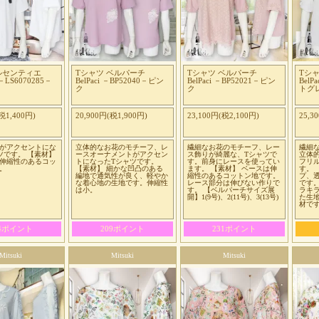
ルセンティエ
Tシャツ ベルパーチ
Tシャツ ベルパーチ
Tシ
r －LS6070285－
BelPaci －BP52040－ピン
BelPaci －BP52021－ピン
BelP
ク
ク
トグ
税1,400円)
20,900円(税1,900円)
23,100円(税2,100円)
25,3
がアクセントにな
立体的なお花のモチーフ、レ
繊細なお花のモチーフ、レー
繊細
ツです。 【素材】
ースオーナメントがアクセン
ス飾りが綺麗な、Tシャツで
立体
伸縮性のあるコッ
トになったTシャツです。
す。前身にレースを使ってい
フリ
。
【素材】 細かな凹凸のある
ます。 【素材】 ベースは伸
す。 
編地で通気性が良く、軽やか
縮性のあるコットン地です。
プ、
な着心地の生地です。伸縮性
レース部分は伸びない作りで
です。
は小。
す。 【ベルパーチサイズ展
ラキ
開】1(9号)、2(11号)、3(13号)
た生
材で
54ポイント
209ポイント
231ポイント
Mitsuki
Mitsuki
Mitsuki