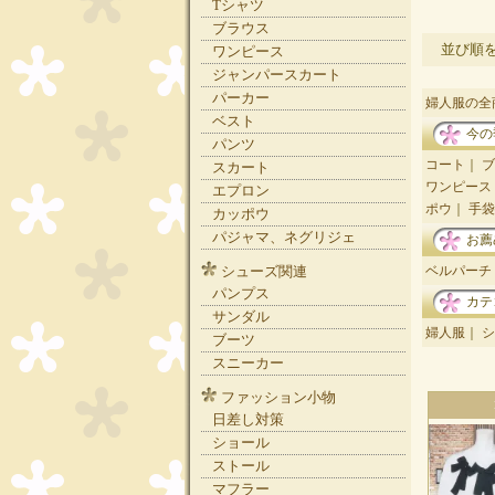
Tシャツ
ブラウス
並び順
ワンピース
ジャンパースカート
パーカー
婦人服の全
ベスト
今の
パンツ
コート
｜
ブ
スカート
ワンピース
エプロン
ポウ
｜
手袋
カッポウ
パジャマ、ネグリジェ
お薦
ベルパーチ
シューズ関連
パンプス
カテ
サンダル
婦人服
｜
シ
ブーツ
スニーカー
ファッション小物
日差し対策
ショール
ストール
マフラー