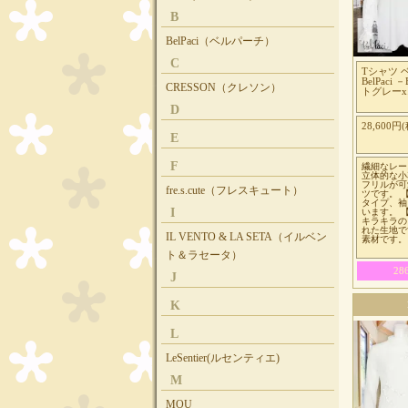
B
BelPaci（ベルパーチ）
C
Tシャツ 
BelPaci
CRESSON（クレソン）
トグレー
D
28,600円(
E
F
繊細なレー
立体的な小
フリルが可
fre.s.cute（フレスキュート）
ツです。 
タイプ、袖
I
います。 
キラキラの
れた生地で
IL VENTO & LA SETA（イルベン
素材です。
ト＆ラセータ）
2
J
K
L
LeSentier(ルセンティエ)
M
MOU