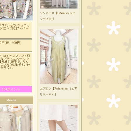
ワンピース【LeSentier(ルセ
ンティエ)】
ウスTシャツ チュニッ
UNIC －T6327－ベー
00円(税1,400円)
で、細やかなプリント柄
麗なブラウスTシャツで
【素材】 薄手で、リッ
加工された生地です。伸
い作りです。
エプロン【Perimurmur（ピア
154ポイント
リマーマ）】
Mitsuki