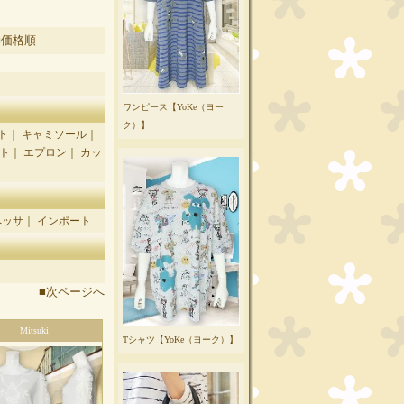
■価格順
ワンピース【YoKe（ヨー
ク）】
ト
｜
キャミソール
｜
ト
｜
エプロン
｜
カッ
ペッサ
｜
インポート
■次ページへ
Mitsuki
Tシャツ【YoKe（ヨーク）】