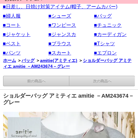
■日差し、日焼け対策アイテム(帽子、アームカバー)
■婦人服
■シューズ
■バッグ
■コート
■ワンピース
■チュニック
■ジャケット
■ジャンスカ
■カーディガン
■ベスト
■ブラウス
■Tシャツ
■パンツ
■スカート
■エプロン
ホーム
＞
バッグ
＞
amitie(アミティエ)
＞
ショルダーバッグ アミテ
ィエ amitie －AM243674－グレー
前の商品へ
次の商品へ
ショルダーバッグ アミティエ amitie －AM243674－
グレー