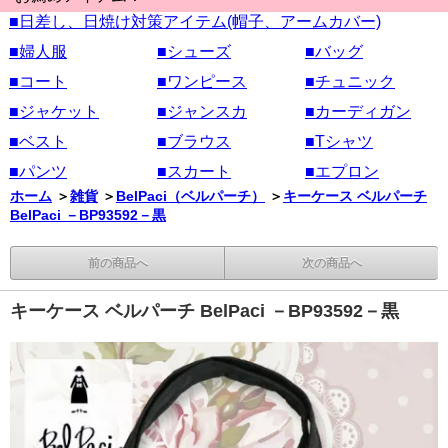
■日差し、日焼け対策アイテム(帽子、アームカバー)
■婦人服
■シューズ
■バッグ
■コート
■ワンピース
■チュニック
■ジャケット
■ジャンスカ
■カーディガン
■ベスト
■ブラウス
■Tシャツ
■パンツ
■スカート
■エプロン
ホーム
＞
雑貨
＞
BelPaci（ベルパーチ）
＞
キーケース ベルパーチ
BelPaci －BP93592－黒
前の商品へ
次の商品へ
キーケース ベルパーチ BelPaci －BP93592－黒