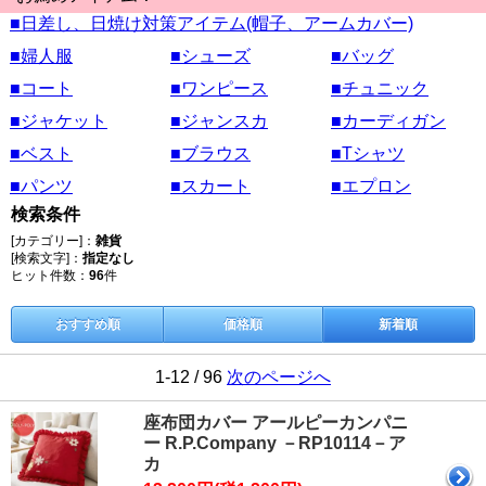
■日差し、日焼け対策アイテム(帽子、アームカバー)
■婦人服
■シューズ
■バッグ
■コート
■ワンピース
■チュニック
■ジャケット
■ジャンスカ
■カーディガン
■ベスト
■ブラウス
■Tシャツ
■パンツ
■スカート
■エプロン
検索条件
[カテゴリー]：
雑貨
[検索文字]：
指定なし
ヒット件数：
96
件
おすすめ順
価格順
新着順
1-12 / 96
次のページへ
座布団カバー アールピーカンパニ
ー R.P.Company －RP10114－ア
カ