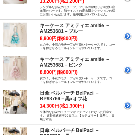
13,200円(税1,200円)
シンプルなお花のモチーフ、フリルの縁取りが可愛い座
布団カバーです。和テイストの座布団をクッションの様
にお使いいただけます。座布団は付いていません。
キーケース アミティエ amitie －
AM253681－ブルー
8,800円(税800円)
女の子、小花のモチーフが可愛いキーケースです。コー
ドを伸ばせるモールインレーが付いています。
キーケース アミティエ amitie －
AM253681－ピンク
8,800円(税800円)
女の子、小花のモチーフが可愛いキーケースです。コー
ドを伸ばせるモールインレーが付いています。
日傘 ベルパーチ BelPaci －
BP93766－黒xオフ花
14,300円(税1,300円)
立体的なお花のモチーフがアクセントになった日傘で
す。 紫外線遮蔽率99％以上 【カテゴリー】日差し、日
焼け対策
日傘 ベルパーチ BelPaci －