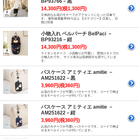
BP93766－黒
14,300円(税1,300円)
立体的なお花のモチーフがアクセントになった日傘で
す。 紫外線遮蔽率99％以上 【カテゴリー】日差し、日
焼け対策
小物入れ ベルパーチ BelPaci －
BP93216－紺
14,300円(税1,300円)
ライオンモチーフ、小花飾りが可愛い、壁掛けタイプの
小物入れです。 サイズ表示は収納部分を採寸していま
す。
パスケース アミティエ amitie －
AM251622－黒
3,960円(税360円)
お花のモチーフが可愛いパスケースです。コードで伸ば
せるモールインレーが付いています。
パスケース アミティエ amitie －
AM251622－紺
3,960円(税360円)
お花のモチーフが可愛いパスケースです。コードで伸ば
せるモールインレーが付いています。