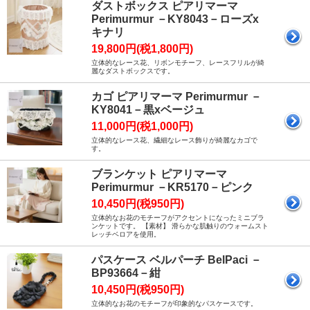
ダストボックス ピアリマーマ
Perimurmur －KY8043－ローズx
キナリ
19,800円(税1,800円)
立体的なレース花、リボンモチーフ、レースフリルが綺
麗なダストボックスです。
カゴ ピアリマーマ Perimurmur －
KY8041－黒xベージュ
11,000円(税1,000円)
立体的なレース花、繊細なレース飾りが綺麗なカゴで
す。
ブランケット ピアリマーマ
Perimurmur －KR5170－ピンク
10,450円(税950円)
立体的なお花のモチーフがアクセントになったミニブラ
ンケットです。 【素材】 滑らかな肌触りのウォームスト
レッチベロアを使用。
パスケース ベルパーチ BelPaci －
BP93664－紺
10,450円(税950円)
立体的なお花のモチーフが印象的なパスケースです。