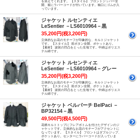
を添えてくれます。 【スタイル】 フロントジッパー全
開、裾にラバーコードが付いています。袖口にゴムが入
っています。
ジャケット ルセンティエ
LeSentier －LS6010964－黒
35,200円(税3,200円)
立体的なお花のモチーフが印象的な、キルトジャケット
です。 【スタイル】 前ボタン全開、ポケットあり。
【素材】 波状の凹凸をとった生地です。中綿はポリエス
テル綿です。
ジャケット ルセンティエ
LeSentier －LS6010964－グレー
35,200円(税3,200円)
立体的なお花のモチーフが印象的な、キルトジャケット
です。 【スタイル】 前ボタン全開、ポケットあり。
【素材】 波状の凹凸をとった生地です。中綿はポリエス
テル綿です。
ジャケット ベルパーチ BelPaci －
BP32154－黒
49,500円(税4,500円)
花柄キルトトップにフレアボトムを付けたデザインのジ
ャケットです。立体的なお花のモチーフがアクセントに
なっています。 【スタイル】 フロントはダブルジップ、
ポケットあり。センターにラバーコードが入っていま
す。