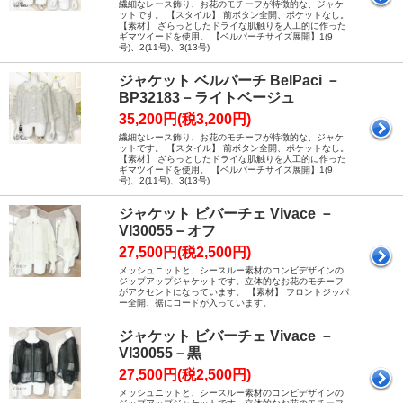
繊細なレース飾り、お花のモチーフが特徴的な、ジャケ
ットです。 【スタイル】 前ボタン全開、ポケットなし。
【素材】 ざらっとしたドライな肌触りを人工的に作った
ギマツイードを使用。 【ベルパーチサイズ展開】1(9
号)、2(11号)、3(13号)
ジャケット ベルパーチ BelPaci －
BP32183－ライトベージュ
35,200円(税3,200円)
繊細なレース飾り、お花のモチーフが特徴的な、ジャケ
ットです。 【スタイル】 前ボタン全開、ポケットなし。
【素材】 ざらっとしたドライな肌触りを人工的に作った
ギマツイードを使用。 【ベルパーチサイズ展開】1(9
号)、2(11号)、3(13号)
ジャケット ビバーチェ Vivace －
VI30055－オフ
27,500円(税2,500円)
メッシュニットと、シースルー素材のコンビデザインの
ジップアップジャケットです。立体的なお花のモチーフ
がアクセントになっています。 【素材】 フロントジッパ
ー全開、裾にコードが入っています。
ジャケット ビバーチェ Vivace －
VI30055－黒
27,500円(税2,500円)
メッシュニットと、シースルー素材のコンビデザインの