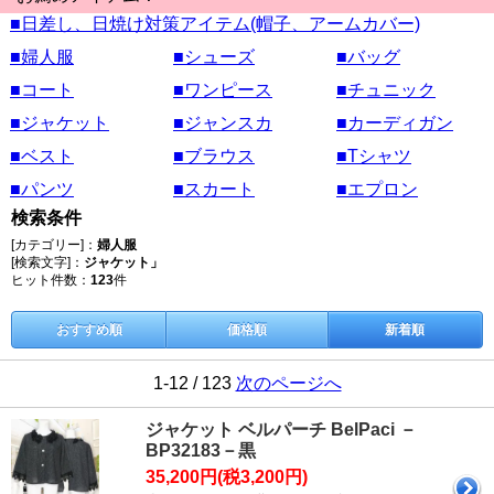
■日差し、日焼け対策アイテム(帽子、アームカバー)
■婦人服
■シューズ
■バッグ
■コート
■ワンピース
■チュニック
■ジャケット
■ジャンスカ
■カーディガン
■ベスト
■ブラウス
■Tシャツ
■パンツ
■スカート
■エプロン
検索条件
[カテゴリー]：
婦人服
[検索文字]：
ジャケット」
ヒット件数：
123
件
おすすめ順
価格順
新着順
1-12 / 123
次のページへ
ジャケット ベルパーチ BelPaci －
BP32183－黒
35,200円(税3,200円)