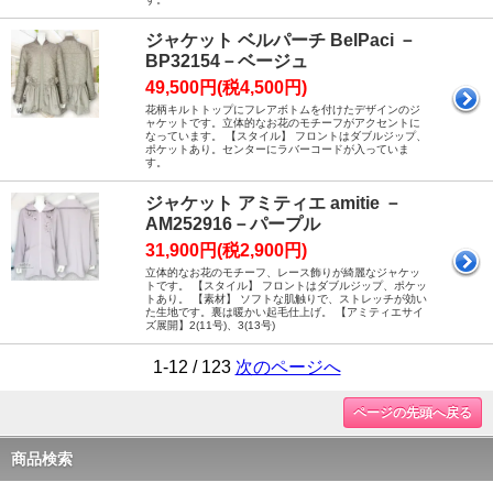
ジャケット ベルパーチ BelPaci －
BP32154－ベージュ
49,500円(税4,500円)
花柄キルトトップにフレアボトムを付けたデザインのジ
ャケットです。立体的なお花のモチーフがアクセントに
なっています。 【スタイル】 フロントはダブルジップ、
ポケットあり。センターにラバーコードが入っていま
す。
ジャケット アミティエ amitie －
AM252916－パープル
31,900円(税2,900円)
立体的なお花のモチーフ、レース飾りが綺麗なジャケッ
トです。 【スタイル】 フロントはダブルジップ、ポケッ
トあり。 【素材】 ソフトな肌触りで、ストレッチが効い
た生地です。裏は暖かい起毛仕上げ。 【アミティエサイ
ズ展開】2(11号)、3(13号)
1-12 / 123
次のページへ
ページの先頭へ戻る
商品検索