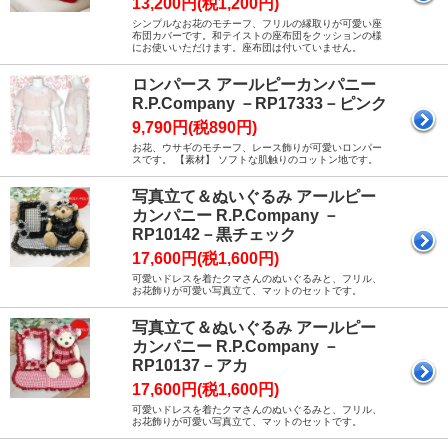
13,200円(税1,200円)
シンプルなお花のモチーフ、フリルの縁取りが可愛い座
布団カバーです。和テイストの座布団をクッションの様
にお使いいただけます。座布団は付いていません。
ロンパース アールピーカンパニー
R.P.Company －RP17333－ピンク
9,790円(税890円)
お花、ウサギのモチーフ、レース飾りが可愛いロンパー
スです。 【素材】 ソフトな肌触りのコットン地です。
写真立て＆ぬいぐるみ アールピー
カンパニー R.P.Company －
RP10142－黒チェック
17,600円(税1,600円)
可愛いドレスを着たクマさんのぬいぐるみと、フリル、
お花飾りが可愛い写真立て、マットのセットです。
写真立て＆ぬいぐるみ アールピー
カンパニー R.P.Company －
RP10137－アカ
17,600円(税1,600円)
可愛いドレスを着たクマさんのぬいぐるみと、フリル、
お花飾りが可愛い写真立て、マットのセットです。