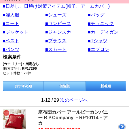
■日差し、日焼け対策アイテム(帽子、アームカバー)
■婦人服
■シューズ
■バッグ
■コート
■ワンピース
■チュニック
■ジャケット
■ジャンスカ
■カーディガン
■ベスト
■ブラウス
■Tシャツ
■パンツ
■スカート
■エプロン
検索条件
[カテゴリー]：
指定なし
[検索文字]：
RP17296
ヒット件数：
29
件
おすすめ順
価格順
新着順
1-12 / 29
次のページへ
座布団カバー アールピーカンパニ
ー R.P.Company －RP10114－ア
カ