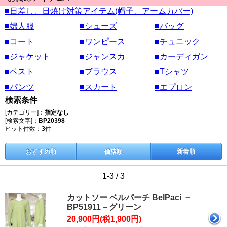
■日差し、日焼け対策アイテム(帽子、アームカバー)
■婦人服
■シューズ
■バッグ
■コート
■ワンピース
■チュニック
■ジャケット
■ジャンスカ
■カーディガン
■ベスト
■ブラウス
■Tシャツ
■パンツ
■スカート
■エプロン
検索条件
[カテゴリー]：
指定なし
[検索文字]：
BP20398
ヒット件数：
3
件
おすすめ順
価格順
新着順
1-3 / 3
カットソー ベルパーチ BelPaci －
BP51911－グリーン
20,900円(税1,900円)