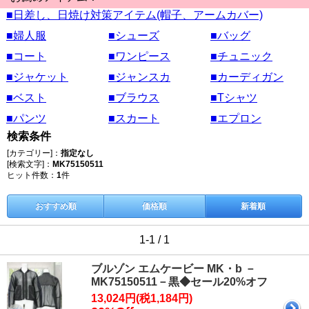
■日差し、日焼け対策アイテム(帽子、アームカバー)
■婦人服
■シューズ
■バッグ
■コート
■ワンピース
■チュニック
■ジャケット
■ジャンスカ
■カーディガン
■ベスト
■ブラウス
■Tシャツ
■パンツ
■スカート
■エプロン
検索条件
[カテゴリー]：
指定なし
[検索文字]：
MK75150511
ヒット件数：
1
件
おすすめ順
価格順
新着順
1-1 / 1
ブルゾン エムケービー MK・b －
MK75150511－黒◆セール20%オフ
13,024円(税1,184円)