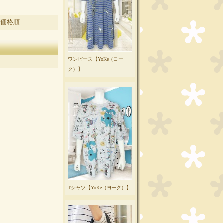
■価格順
ワンピース【YoKe（ヨー
ク）】
Tシャツ【YoKe（ヨーク）】