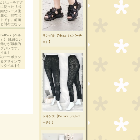
サンダル【Vivace（ビバーチ
ェ）】
レギンス【BelPaci（ベルパ
ーチ）】