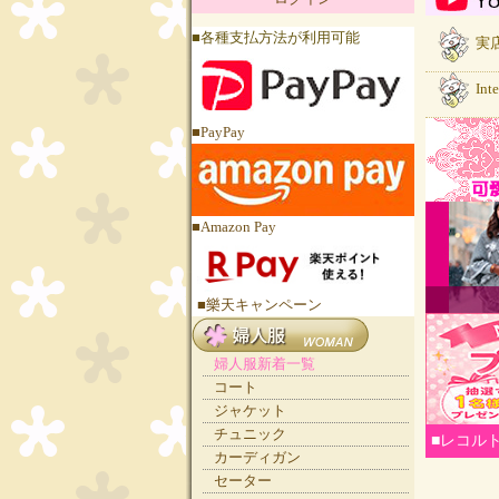
■各種支払方法が利用可能
実店
Int
■PayPay
■Amazon Pay
■樂天キャンペーン
婦人服新着一覧
コート
ジャケット
チュニック
■レコル
カーディガン
セーター