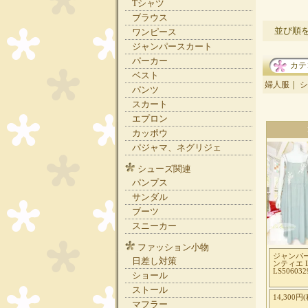
Tシャツ
ブラウス
並び順
ワンピース
ジャンパースカート
パーカー
カテ
ベスト
婦人服
｜
シ
パンツ
スカート
エプロン
カッポウ
パジャマ、ネグリジェ
シューズ関連
パンプス
サンダル
ブーツ
スニーカー
ファッション小物
ジャンパ
日差し対策
ンティエ Le
LS5060
ショール
ストール
14,300円(
マフラー