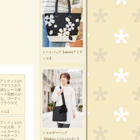
トートバッグ【amitie(アミテ
ィエ)】
ショルダーバッグ
【BelPaci（ベルパーチ）】