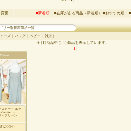
を変更
■新着順
■在庫がある商品（新着順）
■おすすめ順
ゴリー別新着商品一覧
ューズ
｜
バッグ
｜
ベビー
｜
雑貨
｜
全 [1] 商品中 [1-1] 商品を表示しています。
|
1
|
Mitsuki
ースカート ルセ
Sentier －
329－グリーン
税1,300円)