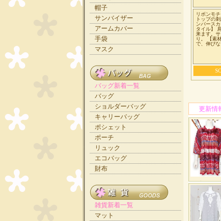
帽子
リボンモチ
サンバイザー
トップの刺
ンパースカ
アームカバー
タイル】 
来ます。サ
手袋
り。 【素
で、伸びな
マスク
S
バッグ新着一覧
バッグ
ショルダーバッグ
キャリーバッグ
ポシェット
ポーチ
リュック
エコバッグ
財布
雑貨新着一覧
マット