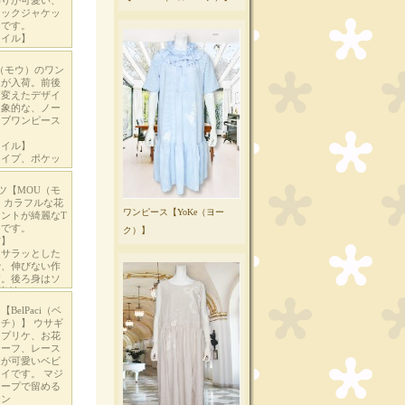
ワンピース【YoKe（ヨー
ク）】