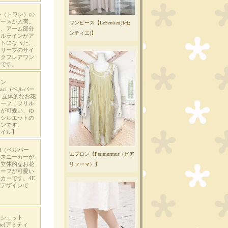
ワンピース【LeSentier(ルセ
ンティエ)】
エプロン【Perimurmur（ピア
リマーマ）】