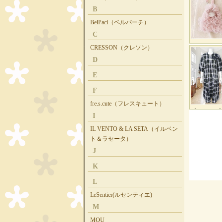
B
BelPaci（ベルパーチ）
C
CRESSON（クレソン）
D
E
F
fre.s.cute（フレスキュート）
I
IL VENTO & LA SETA（イルベン
ト＆ラセータ）
J
K
L
LeSentier(ルセンティエ)
M
MOU