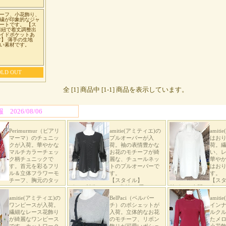
ーフ、小花飾り、
繍が印象的なジャ
ートです。 【ス
肩紐で着丈調整出
イドポケットあ
材】 薄手の生地
い素材です。
OLD OUT
全 [1] 商品中 [1-1] 商品を表示しています。