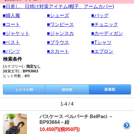
■日差し、日焼け対策アイテム(帽子、アームカバー)
■婦人服
■シューズ
■バッグ
■コート
■ワンピース
■チュニック
■ジャケット
■ジャンスカ
■カーディガン
■ベスト
■ブラウス
■Tシャツ
■パンツ
■スカート
■エプロン
検索条件
[カテゴリー]：
指定なし
[検索文字]：
BP93663
ヒット件数：
4
件
おすすめ順
価格順
新着順
1-4 / 4
パスケース ベルパーチ BelPaci －
BP93664－紺
10,450円(税950円)