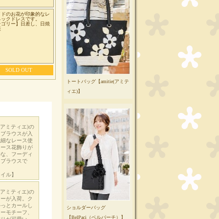
イドのお花が印象的なレ
ネックドレスです。
テゴリー】日差し、日焼
策
SOLD OUT
トートバッグ【amitie(アミテ
ィエ)】
ショルダーバッグ
【BelPaci（ベルパーチ）】