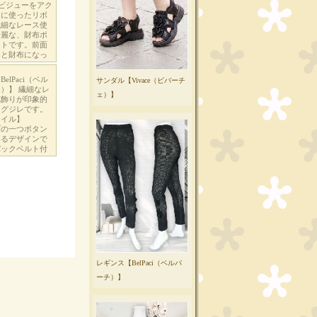
サンダル【Vivace（ビバーチ
ェ）】
レギンス【BelPaci（ベルパ
ーチ）】