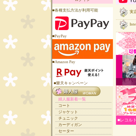
■各種支払方法が利用可能
実店
Int
■PayPay
■Amazon Pay
■樂天キャンペーン
婦人服新着一覧
コート
ジャケット
チュニック
■レコル
カーディガン
セーター