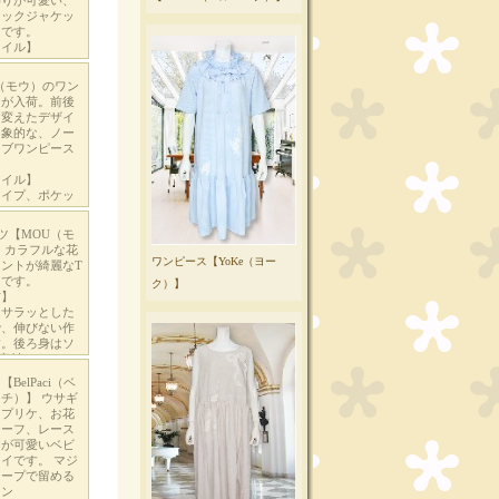
ワンピース【YoKe（ヨー
ク）】