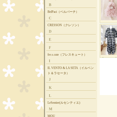
B
BelPaci（ベルパーチ）
C
CRESSON（クレソン）
D
E
F
fre.s.cute（フレスキュート）
I
IL VENTO & LA SETA（イルベン
ト＆ラセータ）
J
K
L
LeSentier(ルセンティエ)
M
MOU