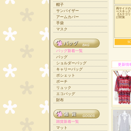
帽子
両サイドの
サンバイザー
ースネック
【カテゴリ
アームカバー
け対策
手袋
マスク
S
バッグ新着一覧
バッグ
ショルダーバッグ
キャリーバッグ
ポシェット
ポーチ
リュック
エコバッグ
財布
雑貨新着一覧
マット