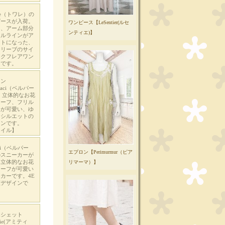
ワンピース【LeSentier(ルセ
ンティエ)】
エプロン【Perimurmur（ピア
リマーマ）】