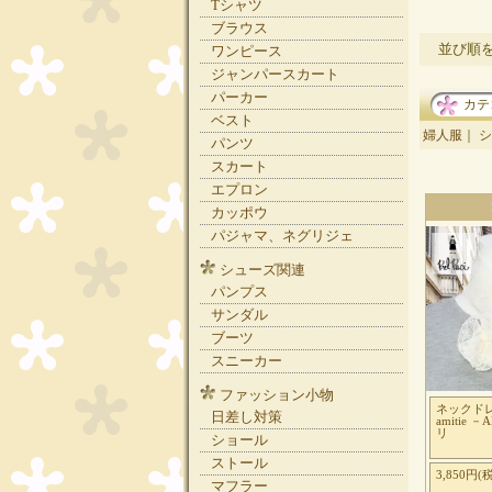
Tシャツ
ブラウス
並び順
ワンピース
ジャンパースカート
パーカー
カテ
ベスト
婦人服
｜
シ
パンツ
スカート
エプロン
カッポウ
パジャマ、ネグリジェ
シューズ関連
パンプス
サンダル
ブーツ
スニーカー
ファッション小物
ネックド
日差し対策
amitie 
リ
ショール
ストール
3,850円(
マフラー