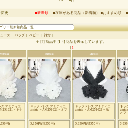
を変更
■新着順
■在庫がある商品（新着順）
■おすすめ順
ゴリー別新着商品一覧
ューズ
｜
バッグ
｜
ベビー
｜
雑貨
｜
全 [4] 商品中 [1-4] 商品を表示しています。
|
1
|
Mitsuki
Mitsuki
Mitsuki
レス アミティエ
ネックドレス アミティエ
ネックドレス アミティエ
ネッ
－AM251621－キナ
amitie －AM251621－オフ
amitie －AM251621－黒
amit
オフ
税350円)
3,850円(税350円)
3,850円(税350円)
3,85