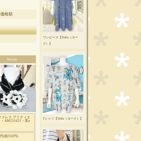
■価格順
ワンピース【YoKe（ヨー
ク）】
Mitsuki
クドレス アミティエ
Tシャツ【YoKe（ヨーク）】
ie －AM251621－黒x
0円(税350円)